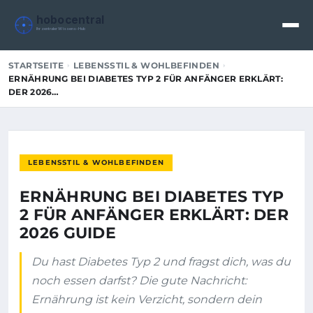
hobocentral
Ihr zentraler Wissens-Hub
STARTSEITE
LEBENSSTIL & WOHLBEFINDEN
ERNÄHRUNG BEI DIABETES TYP 2 FÜR ANFÄNGER ERKLÄRT:
DER 2026…
LEBENSSTIL & WOHLBEFINDEN
ERNÄHRUNG BEI DIABETES TYP
2 FÜR ANFÄNGER ERKLÄRT: DER
2026 GUIDE
Du hast Diabetes Typ 2 und fragst dich, was du
noch essen darfst? Die gute Nachricht:
Ernährung ist kein Verzicht, sondern dein