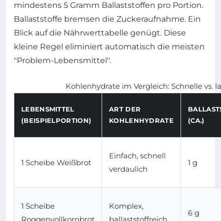
mindestens 5 Gramm Ballaststoffen pro Portion.
Ballaststoffe bremsen die Zuckeraufnahme. Ein
Blick auf die Nährwerttabelle genügt. Diese
kleine Regel eliminiert automatisch die meisten
"Problem-Lebensmittel".
Kohlenhydrate im Vergleich: Schnelle vs.
LEBENSMITTEL
ART DER
BALLAST
(BEISPIELPORTION)
KOHLENHYDRATE
(CA.)
Einfach, schnell
1 Scheibe Weißbrot
1 g
verdaulich
1 Scheibe
Komplex,
6 g
Roggenvollkornbrot
ballaststoffreich