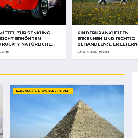
MITTEL ZUR SENKUNG
KINDERKRANKHEITEN
LEICHT ERHÖHTEM
ERKENNEN UND RICHTIG
RUCK: 7 NATÜRLICHE
BEHANDELN: DER ELTERN
RATGEBER 2026
UCHS
CHRISTIAN WOLF
LEBENSSTIL & WOHLBEFINDEN