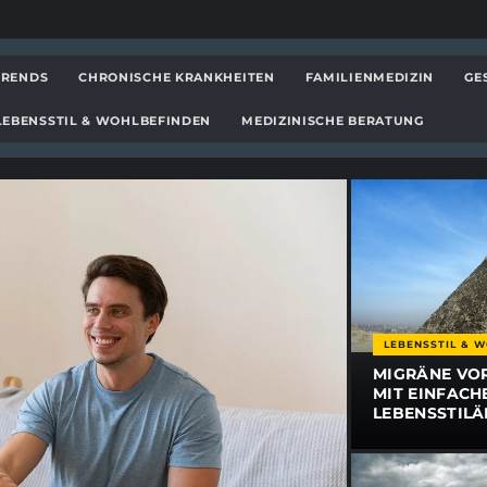
te - hobocentral.net
TRENDS
CHRONISCHE KRANKHEITEN
FAMILIENMEDIZIN
GE
LEBENSSTIL & WOHLBEFINDEN
MEDIZINISCHE BERATUNG
LEBENSSTIL & 
MIGRÄNE VO
MIT EINFACH
LEBENSSTIL
7 WIRKSAME 