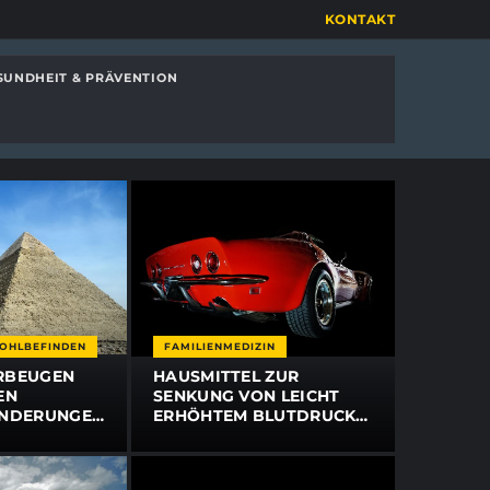
KONTAKT
SUNDHEIT & PRÄVENTION
WOHLBEFINDEN
FAMILIENMEDIZIN
RBEUGEN
HAUSMITTEL ZUR
EN
SENKUNG VON LEICHT
ÄNDERUNGEN:
ERHÖHTEM BLUTDRUCK:
TIPPS
7 NATÜRLICHE TIPPS