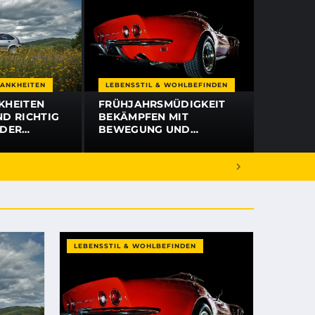
ANKHEITEN
LEBENSSTIL & WOHLBEFINDEN
KHEITEN
FRÜHJAHRSMÜDIGKEIT
D RICHTIG
BEKÄMPFEN MIT
 DER
BEWEGUNG UND
EBER 2026
ERNÄHRUNG: 7 TIPPS
LEBENSSTIL & WOHLBEFINDEN