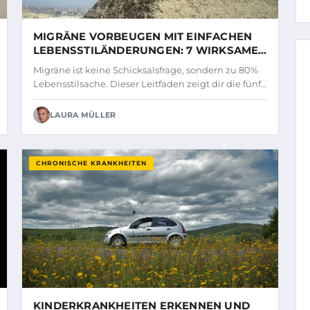
MIGRÄNE VORBEUGEN MIT EINFACHEN
LEBENSSTILÄNDERUNGEN: 7 WIRKSAME
TIPPS
Migräne ist keine Schicksalsfrage, sondern zu 80%
Lebensstilsache. Dieser Leitfaden zeigt dir die fünf…
LAURA MÜLLER
CHRONISCHE KRANKHEITEN
KINDERKRANKHEITEN ERKENNEN UND