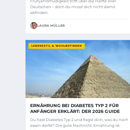
Frühjahrsmüdigkeit trifft über die Hälfte aller
Deutschen – doch du musst dich nicht damit
abfinden.
LAURA MÜLLER
LEBENSSTIL & WOHLBEFINDEN
ERNÄHRUNG BEI DIABETES TYP 2 FÜR
ANFÄNGER ERKLÄRT: DER 2026 GUIDE
Du hast Diabetes Typ 2 und fragst dich, was du noch
essen darfst? Die gute Nachricht: Ernährung ist