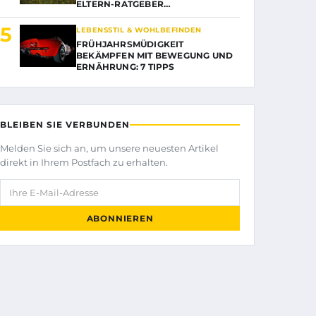
ELTERN-RATGEBER…
5
LEBENSSTIL & WOHLBEFINDEN
FRÜHJAHRSMÜDIGKEIT
BEKÄMPFEN MIT BEWEGUNG UND
ERNÄHRUNG: 7 TIPPS
BLEIBEN SIE VERBUNDEN
Melden Sie sich an, um unsere neuesten Artikel
direkt in Ihrem Postfach zu erhalten.
Ihre E-Mail-Adresse
ABONNIEREN