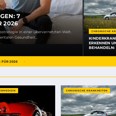
GEN: 7
 2026
sstrategie in einer übervernetzten Welt.
CHRONISCHE KR
mentalen Gesundheit…
KINDERKRAN
ERKENNEN UN
BEHANDELN:
ELTERN-RATG
ÜR 2026
ENMEDIZIN
CHRONISCHE KRANKHEITEN