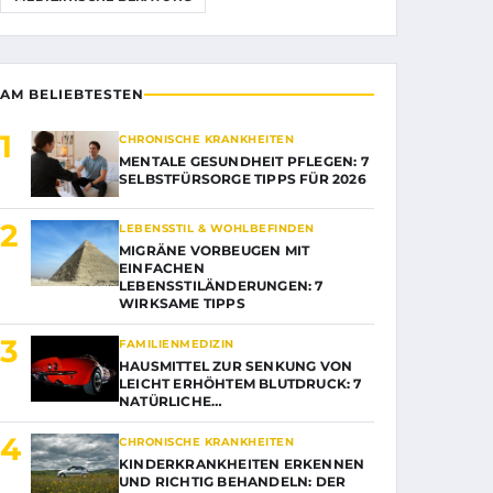
AM BELIEBTESTEN
1
CHRONISCHE KRANKHEITEN
MENTALE GESUNDHEIT PFLEGEN: 7
SELBSTFÜRSORGE TIPPS FÜR 2026
2
LEBENSSTIL & WOHLBEFINDEN
MIGRÄNE VORBEUGEN MIT
EINFACHEN
LEBENSSTILÄNDERUNGEN: 7
WIRKSAME TIPPS
3
FAMILIENMEDIZIN
HAUSMITTEL ZUR SENKUNG VON
LEICHT ERHÖHTEM BLUTDRUCK: 7
NATÜRLICHE…
4
CHRONISCHE KRANKHEITEN
KINDERKRANKHEITEN ERKENNEN
UND RICHTIG BEHANDELN: DER