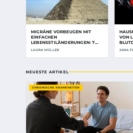
MIGRÄNE VORBEUGEN MIT
HAUS
EINFACHEN
VON 
LEBENSSTILÄNDERUNGEN: 7
BLUTD
WIRKSAME TIPPS
TIPPS
LAURA MÜLLER
JANA F
NEUESTE ARTIKEL
CHRONISCHE KRANKHEITEN