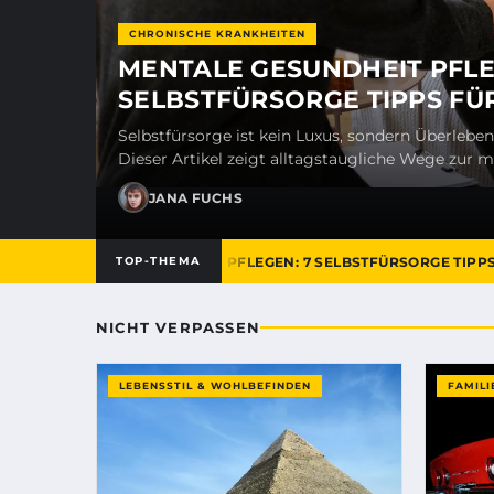
CHRONISCHE KRANKHEITEN
MENTALE GESUNDHEIT PFLE
SELBSTFÜRSORGE TIPPS FÜR
Selbstfürsorge ist kein Luxus, sondern Überleben
Dieser Artikel zeigt alltagstaugliche Wege zur 
JANA FUCHS
MENTALE GESUNDHEIT PFLEGEN: 7 SELBSTFÜRSORGE TIPPS F
TOP-THEMA
NICHT VERPASSEN
LEBENSSTIL & WOHLBEFINDEN
FAMILI