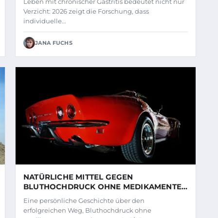
Leben mit chronischer Gastritis bedeutet nicht nur
Verzicht: 2026 zeigt die Forschung, dass
individuelle…
JANA FUCHS
NATÜRLICHE MITTEL GEGEN
BLUTHOCHDRUCK OHNE MEDIKAMENTE:
7 WIRKSAME WEGE
Eine persönliche Geschichte über den
erfolgreichen Weg, Bluthochdruck ohne