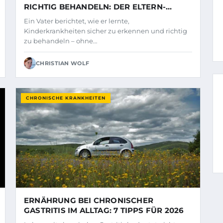
RICHTIG BEHANDELN: DER ELTERN-
RATGEBER 2026
Ein Vater berichtet, wie er lernte,
Kinderkrankheiten sicher zu erkennen und richtig
zu behandeln – ohne…
CHRISTIAN WOLF
CHRONISCHE KRANKHEITEN
ERNÄHRUNG BEI CHRONISCHER
GASTRITIS IM ALLTAG: 7 TIPPS FÜR 2026