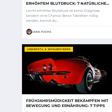
ERHÖHTEM BLUTDRUCK: 7 NATÜRLICHE
TIPPS
Leicht erhöhter Blutdruck ist keine Diagnose,
sondern eine Chance: Bevor Tabletten nötig
werden, kannst du…
JANA FUCHS
LEBENSSTIL & WOHLBEFINDEN
FRÜHJAHRSMÜDIGKEIT BEKÄMPFEN MIT
BEWEGUNG UND ERNÄHRUNG: 7 TIPPS