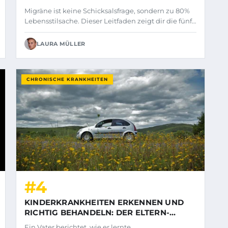
TIPPS
Migräne ist keine Schicksalsfrage, sondern zu 80%
Lebensstilsache. Dieser Leitfaden zeigt dir die fünf…
LAURA MÜLLER
CHRONISCHE KRANKHEITEN
#4
KINDERKRANKHEITEN ERKENNEN UND
RICHTIG BEHANDELN: DER ELTERN-
RATGEBER 2026
Ein Vater berichtet, wie er lernte,