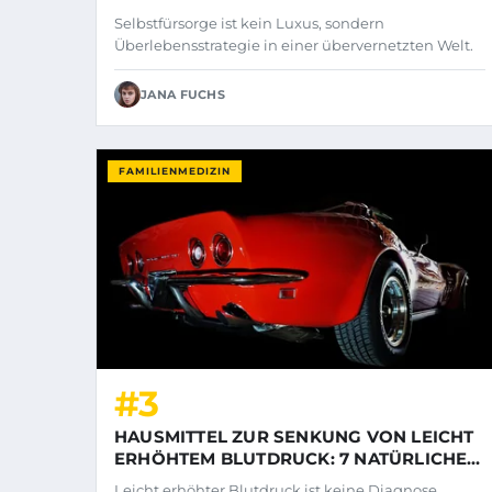
Selbstfürsorge ist kein Luxus, sondern
Überlebensstrategie in einer übervernetzten Welt.
JANA FUCHS
FAMILIENMEDIZIN
#3
HAUSMITTEL ZUR SENKUNG VON LEICHT
ERHÖHTEM BLUTDRUCK: 7 NATÜRLICHE
TIPPS
Leicht erhöhter Blutdruck ist keine Diagnose,