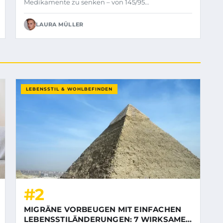
Medikamente zu senken – von 145/95…
LAURA MÜLLER
LEBENSSTIL & WOHLBEFINDEN
#2
MIGRÄNE VORBEUGEN MIT EINFACHEN
LEBENSSTILÄNDERUNGEN: 7 WIRKSAME